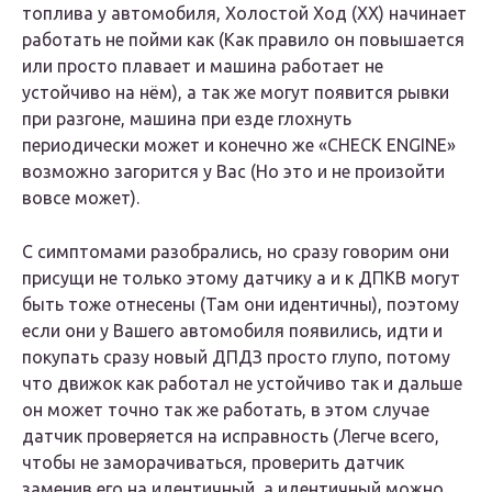
топлива у автомобиля, Холостой Ход (ХХ) начинает
работать не пойми как (Как правило он повышается
или просто плавает и машина работает не
устойчиво на нём), а так же могут появится рывки
при разгоне, машина при езде глохнуть
периодически может и конечно же «СHEСK ЕNGINЕ»
возможно загорится у Вас (Но это и не произойти
вовсе может).
С симптомами разобрались, но сразу говорим они
присущи не только этому датчику а и к ДПКВ могут
быть тоже отнесены (Там они идентичны), поэтому
если они у Вашего автомобиля появились, идти и
покупать сразу новый ДПДЗ просто глупо, потому
что движок как работал не устойчиво так и дальше
он может точно так же работать, в этом случае
датчик проверяется на исправность (Легче всего,
чтобы не заморачиваться, проверить датчик
заменив его на идентичный, а идентичный можно