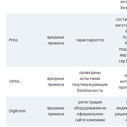
экс
без
соста
изгот
вредные
Г
Prins
гарантируется
примеси
под
евр
сер
проведены
э
вредные
испытания
OMVL
исп
примеси
подтверждающие
проп
безопасность
регистрация
вредные
оборудования на
инди
Digitronic
примеси
официальном
решен
сайте компании