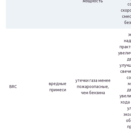
мощность
с
скор
смес
без
э
над
практ
увели
д
улучш
свече
со
утечки газа менее
вредные
м
BRC
пожароопасные,
примеси
д
чем бензина
увели
хода
у
эко
об
п