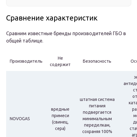
Сравнение характеристик
Сравним известные бренды производителей ГБО в
общей таблице.
Не
Производитель
Безопасность
Ос
содержит
э
антид
с
от
штатная система
кат
питания
вредные
ра
подвергается
примеси
м
NOVOGAS
минимальным
(свинец,
д
переделкам,
сера)
ста
сохраняя 100%
аг