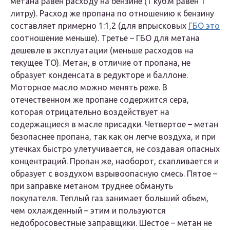
метана равен расходу на бензине (1 куб.м равен 1
литру). Расход же пропана по отношению к бензину
составляет примерно 1:1,2 (для впрысковых
ГБО это
соотношение меньше). Третье – ГБО для метана
дешевле в эксплуатации (меньше расходов на
текущее ТО). Метан, в отличие от пропана, не
образует конденсата в редукторе и баллоне.
Моторное масло можно менять реже. В
отечественном же пропане содержится сера,
которая отрицательно воздействует на
содержащиеся в масле присадки. Четвертое – метан
безопаснее пропана, так как он легче воздуха, и при
утечках быстро улетучивается, не создавая опасных
концентраций. Пропан же, наоборот, скапливается и
образует с воздухом взрывоопасную смесь. Пятое –
при заправке метаном труднее обмануть
покупателя. Теплый газ занимает больший объем,
чем охлажденный – этим и пользуются
недобросовестные заправщики. Шестое – метан не