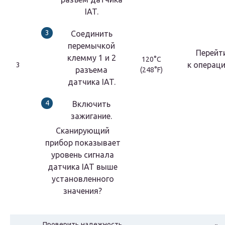
IAT.
Соединить
перемычкой
Перейт
клемму 1 и 2
120°С
к
операци
3
разъема
(248°F)
датчика IAT.
Включить
зажигание.
Сканирующий
прибор показывает
уровень сигнала
датчика IAT выше
установленного
значения?
Проверить надежность