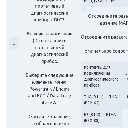
ВОЗДУХА – ECM)
портативный
диагностический
Отсоедините разъ
прибор к DLC3.
датчика MAF
Включите зажигание
Отсоедините разъем 
(IG) и включите
C
портативный
Номинальное сопрот
диагностический
прибор.
Контакты для
подключения
З
Выберите следующие
диагностического
элементы меню:
прибора
Powertrain / Engine
and ECT / Data List /
THA (B1-1) — THA
Intake Air.
(B32-65)
E2 (B1-2) — ETHA
Считайте значение,
(B32-88)
отображенное на