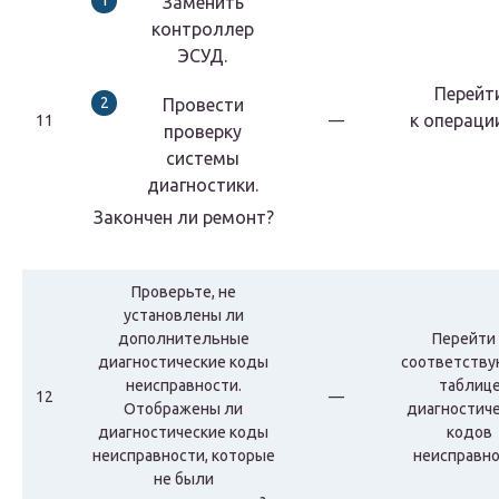
Заменить
контроллер
ЭСУД.
Перейт
Провести
к
операци
11
—
проверку
системы
диагностики.
Закончен ли ремонт?
Проверьте, не
установлены ли
дополнительные
Перейти 
диагностические коды
соответств
неисправности.
таблиц
12
—
Отображены ли
диагностич
диагностические коды
кодов
неисправности, которые
неисправн
не были