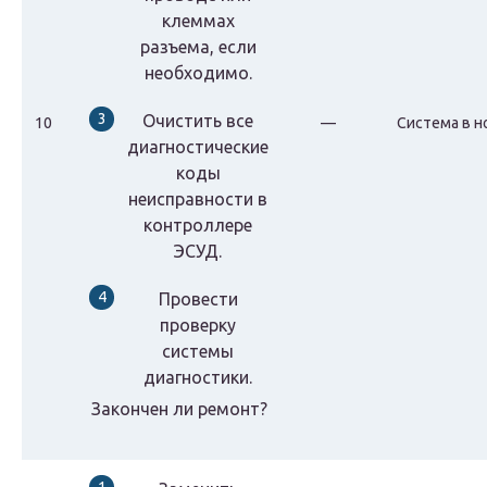
клеммах
разъема, если
необходимо.
Очистить все
10
—
Система в н
диагностические
коды
неисправности в
контроллере
ЭСУД.
Провести
проверку
системы
диагностики.
Закончен ли ремонт?