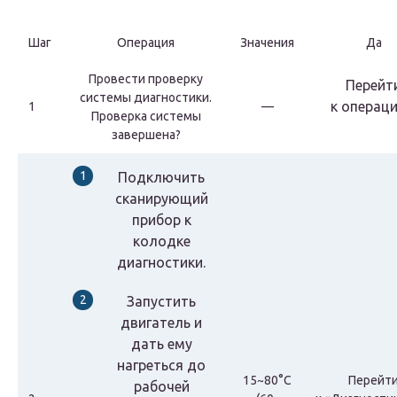
Шаг
Операция
Значения
Да
Провести проверку
Перейт
системы диагностики.
к
операци
1
—
Проверка системы
завершена?
Подключить
сканирующий
прибор к
колодке
диагностики.
Запустить
двигатель и
дать ему
нагреться до
15~80°С
Перейт
рабочей