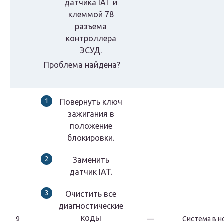
датчика IAT и
клеммой 78
разъема
контроллера
ЭСУД.
Проблема найдена?
Повернуть ключ
зажигания в
положение
блокировки.
Заменить
датчик IAT.
Очистить все
диагностические
коды
9
—
Система в н