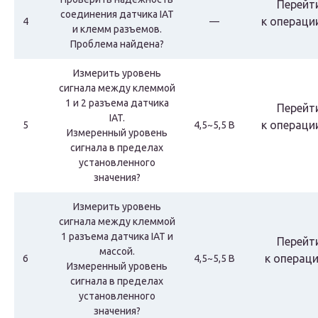
Перейт
соединения датчика IAT
к
операци
4
—
и клемм разъемов.
Проблема найдена?
Измерить уровень
сигнала между клеммой
1 и 2 разъема датчика
Перейт
IAT.
к
операци
5
4,5~5,5 В
Измеренный уровень
сигнала в пределах
установленного
значения?
Измерить уровень
сигнала между клеммой
1 разъема датчика IAT и
Перейт
массой.
к
операци
6
4,5~5,5 В
Измеренный уровень
сигнала в пределах
установленного
значения?