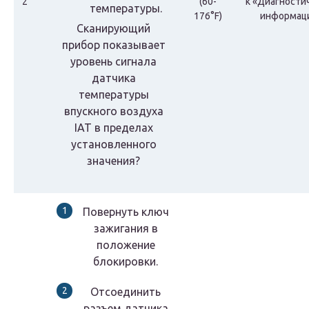
2
(60-
к «Диагности
температуры.
176°F)
информац
Сканирующий
прибор показывает
уровень сигнала
датчика
температуры
впускного воздуха
IAT в пределах
установленного
значения?
Повернуть ключ
зажигания в
положение
блокировки.
Отсоединить
разъем датчика