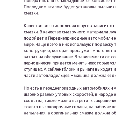
Поверх них опять накладывается консистентн
Последним этапом будет установка пыльника.
смазки.
Качество восстановления шрусов зависит от
смазки. В качестве смазочного материала лу
подойдет и Переднеприводные автомобили н
мире. Чаще всего в них используют подвеску
конструкцию, которая прослужит много лет в
затрат на обслуживание. В зависимости от со
периодически придется менять некоторые уз
ступицах. А сайлентблоки и рычаги выходят и
части автовладельцев – машина должна ездит
Но есть в переднеприводных автомобилях и 
шарнир равных угловых скоростей, в народе е
сходства, также можно встретить сокращени
только высокопрочные сплавы, на рабочие п
напыления, а оригинальная смазка должна об