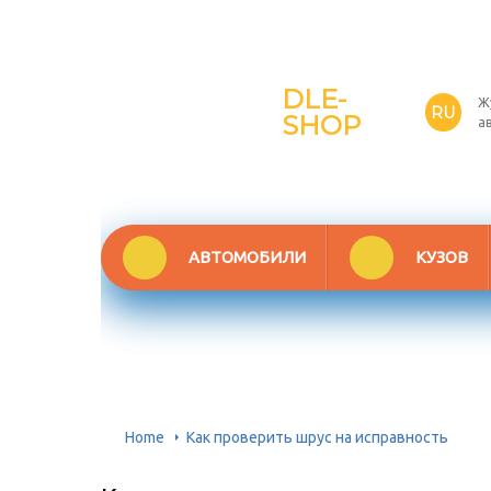
DLE-
Ж
RU
SHOP
а
АВТОМОБИЛИ
КУЗОВ
Home
Как проверить шрус на исправность