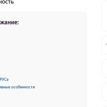
ность
жание:
ШРУСа
ивные особенности