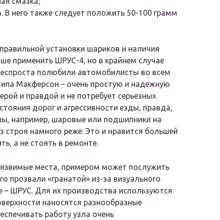
ая смазка;
 В него также следует положить 50-100 грамм
 правильной установки шариков и наличия
чше применить ШРУС-4, но в крайнем случае
еспроста полюбили автомобилисты во всем
 типа Макферсон – очень простую и надежную
ерой и правдой и не потребует серьезных
стояния дорог и агрессивности езды, правда,
лы, например, шаровые или подшипники на
з строя намного реже. Это и нравится большей
ь, а не стоять в ремонте.
уязвимые места, примером может послужить
го прозвали «гранатой» из-за визуального
е – ШРУС. Для их производства используются
оверхности наносятся разнообразные
еспечивать работу узла очень