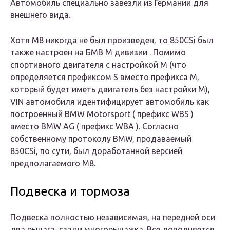
Автомобиль специально завезли из Германии для
внешнего вида.
Хотя M8 никогда не был произведен, то 850CSi был
также настроен на БМВ M дивизии . Помимо
спортивного двигателя с настройкой M (что
определяется префиксом S вместо префикса M,
который будет иметь двигатель без настройки M),
VIN автомобиля идентифицирует автомобиль как
построенный BMW Motorsport ( префикс
WBS
)
вместо BMW AG ( префикс
WBA
). Согласно
собственному протоколу BMW, продаваемый
850CSi, по сути, был доработанной версией
предполагаемого M8.
Подвеска и тормоза
Подвеска полностью независимая, на передней оси
два рычага, сзади многорычажка. Все дополняется