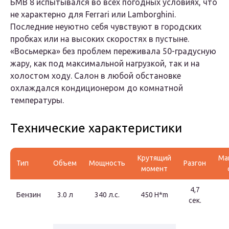
БМВ 8 испытывался во всех погодных условиях, что
не характерно для Ferrari или Lamborghini.
Последние неуютно себя чувствуют в городских
пробках или на высоких скоростях в пустыне.
«Восьмерка» без проблем переживала 50-градусную
жару, как под максимальной нагрузкой, так и на
холостом ходу. Салон в любой обстановке
охлаждался кондиционером до комнатной
температуры.
Технические характеристики
Крутящий
Ма
Тип
Объем
Мощность
Разгон
момент
4,7
Бензин
3.0 л
340 л.с.
450 H*m
сек.