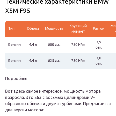
Технические характеристики BMW
X5M F95
Крутящий
Ма
Тип
Объем
Мощность
Разгон
момент
3,9
Бензин
4.4 л
600 л.с.
750 H*m
сек.
3,8
Бензин
4.4 л
625 л.с.
750 H*m
сек.
Подробнее
Вот здесь самое интересное, мощность мотора
возросла. Это S63 с восьмью цилиндрами V-
образного объема и двумя турбинами. Предлагается
две версии мотора: