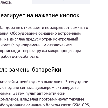
лекса.
реагирует на нажатие кнопок
андора не открывает и не закрывает замки, то
тания. Оборудование оснащено встроенным
и, на дисплее предусмотрен контрольный
мигает (с одновременным отключением
 происходит перезагрузка микропроцессора
 работоспособность.
сле замены батарейки
батарейки, необходимо выполнить 3-секундное
сле подачи сигнала зуммером активируется
раммы. Затем пульт автоматически
комплекса, владелец программирует текущее
е оборудование оснащено блоком связи GSM-GPS,