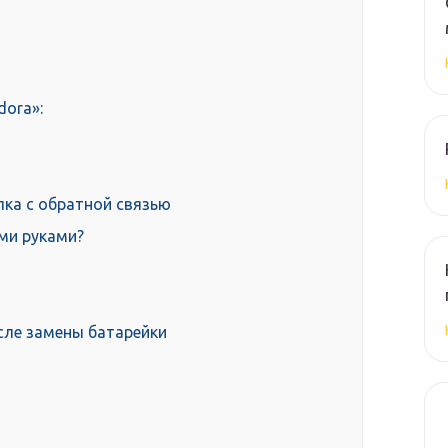
dora»:
ка с обратной связью
ми руками?
сле замены батарейки
a