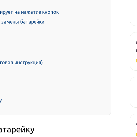
гирует на нажатие кнопок
е замены батарейки
говая инструкция)
а
у
атарейку