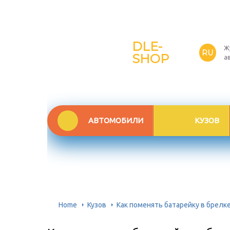
DLE-
Ж
RU
SHOP
а
АВТОМОБИЛИ
КУЗОВ
Home
Кузов
Как поменять батарейку в брелк