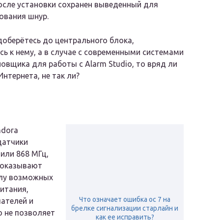
после установки сохранен выведенный для
ования шнур.
доберётесь до центрального блока,
ь к нему, а в случае с современными системами
овщика для работы с Alarm Studio, то вряд ли
нтернета, не так ли?
ndora
датчики
или 868 МГц,
 оказывают
слу возможных
итания,
Что означает ошибка ос 7 на
ателей и
брелке сигнализации старлайн и
о не позволяет
как ее исправить?