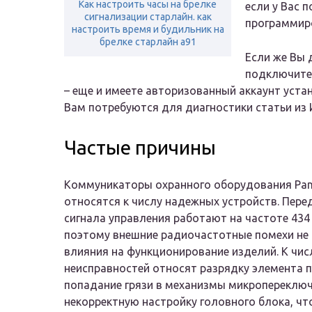
Как настроить часы на брелке
если у Вас 
сигнализации старлайн. как
программир
настроить время и будильник на
брелке старлайн a91
Если же Вы 
подключитес
– еще и имеете авторизованный аккаунт устан
Вам потребуются для диагностики статьи из И
Частые причины
Коммуникаторы охранного оборудования Pa
относятся к числу надежных устройств. Пере
сигнала управления работают на частоте 434 
поэтому внешние радиочастотные помехи не
влияния на функционирование изделий. К чи
неисправностей относят разрядку элемента п
попадание грязи в механизмы микропереключ
некорректную настройку головного блока, чт