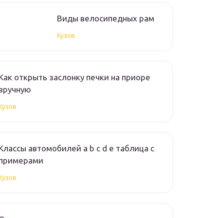
Виды велосипедных рам
Кузов
Как открыть заслонку печки на приоре
вручную
Кузов
Классы автомобилей a b c d e таблица с
примерами
Кузов