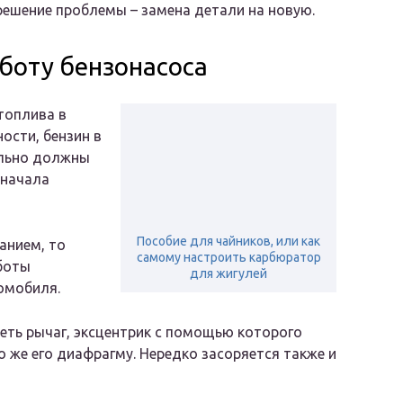
решение проблемы – замена детали на новую.
боту бензонасоса
топлива в
ости, бензин в
ельно должны
 начала
Пособие для чайников, или как
анием, то
самому настроить карбюратор
боты
для жигулей
омобиля.
ть рычаг, эксцентрик с помощью которого
о же его диафрагму. Нередко засоряется также и