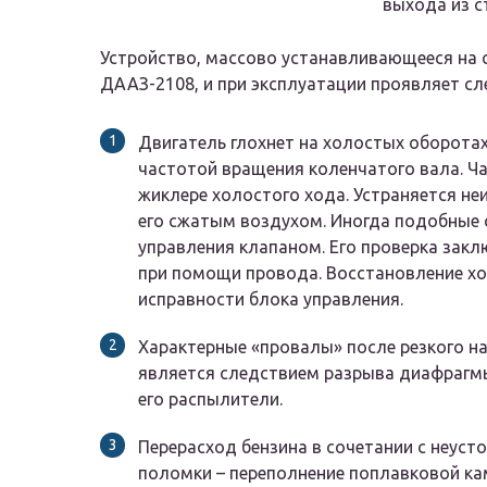
выхода из с
Устройство, массово устанавливающееся на 
ДААЗ-2108, и при эксплуатации проявляет с
Двигатель глохнет на холостых оборотах
частотой вращения коленчатого вала. Ча
жиклере холостого хода. Устраняется н
его сжатым воздухом. Иногда подобные
управления клапаном. Его проверка закл
при помощи провода. Восстановление х
исправности блока управления.
Характерные «провалы» после резкого н
является следствием разрыва диафрагмы
его распылители.
Перерасход бензина в сочетании с неус
поломки – переполнение поплавковой ка