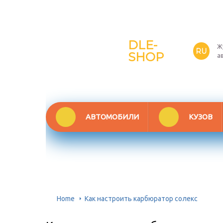
DLE-
Ж
RU
SHOP
а
АВТОМОБИЛИ
КУЗОВ
Home
Как настроить карбюратор солекс