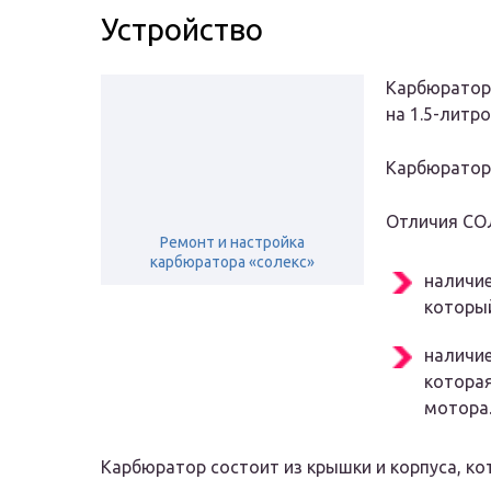
Устройство
Карбюратор
на 1.5-литр
Карбюратор 
Отличия СО
Ремонт и настройка
карбюратора «солекс»
наличи
который
наличи
которая
мотора
Карбюратор состоит из крышки и корпуса, ко