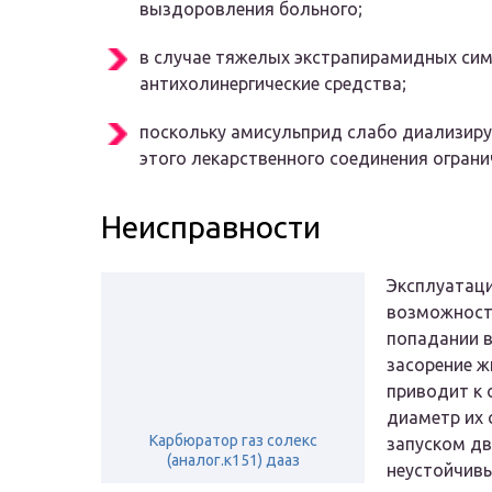
выздоровления больного;
в случае тяжелых экстрапирамидных си
антихолинергические средства;
поскольку амисульприд слабо диализир
этого лекарственного соединения ограни
Неисправности
Эксплуатаци
возможность
попадании 
засорение ж
приводит к 
диаметр их 
Карбюратор газ солекс
запуском дв
(аналог.к151) дааз
неустойчивы