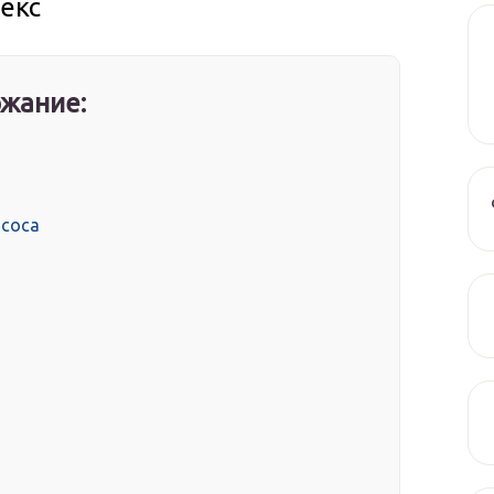
екс
жание:
асоса