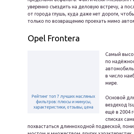
уверенно съездить на деловую встречу, а по
от города глушь, куда даже нет дороги, чтоб
только по возвращению проехать мимо авто
Opel Frontera
Самый высок
по надёжно
автомобиль,
в число наи
мире.
Рейтинг топ 7 лучших масляных
Основой для
фильтров: плюсы и минусы,
вездеход Is
характеристики, отзывы, цена
ещё в 2004 
списках са
похвастаться длинноходной подвеской, пон
мостом и множеством других характеристик