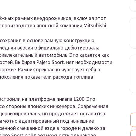
дёжных рамных внедорожников, включая этот
t производства японской компании Mitsubishi.
о сохранил в основе рамную конструкцию.
следняя версия официально дебютировала
ривлекательный автомобиль. Это касается как
стей. Выбирая Pajero Sport, нет необходимости
рожье. Рамник прекрасно чувствует себя в
 поколения показатели расхода топлива
построили на платформе пикапа L200. Это
 со стороны японских инженеров. Современная
дернизировалась, но продолжает оставаться
грамотно адаптированный под нынешние
ренной смешанной езде в городе и далеко за
Pajero Sport даёт возможность одинаково