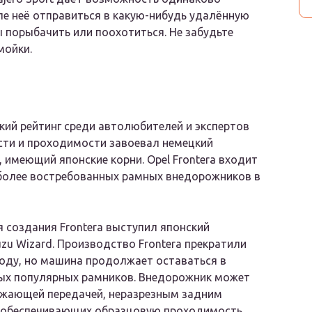
сле неё отправиться в какую-нибудь удалённую
ы порыбачить или поохотиться. Не забудьте
мойки.
ий рейтинг среди автолюбителей и экспертов
сти и проходимости завоевал немецкий
 имеющий японские корни. Opel Frontera входит
более востребованных рамных внедорожников в
 создания Frontera выступил японский
uzu Wizard. Производство Frontera прекратили
году, но машина продолжает оставаться в
мых популярных рамников. Внедорожник может
ижающей передачей, неразрезным задним
, обеспечивающих образцовую проходимость.