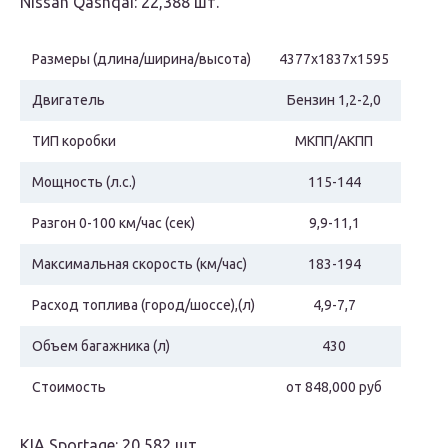
Nissan Qashqai: 22,388 шт.
Размеры (длина/ширина/высота)
4377х1837х1595
Двигатель
Бензин 1,2-2,0
ТИП коробки
МКПП/АКПП
Мощность (л.с.)
115-144
Разгон 0-100 км/час (сек)
9,9-11,1
Максимальная скорость (км/час)
183-194
Расход топлива (город/шоссе),(л)
4,9-7,7
Объем багажника (л)
430
Стоимость
от 848,000 руб
KIA Sportage: 20,582 шт.