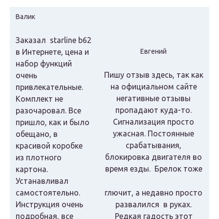
Валик
Заказал starline b62
в Интернете, цена и
Евгений
набор функций
Пишу отзыв здесь, так как
очень
на официальном сайте
привлекательные.
негативные отзывы
Комплект не
пропадают куда-то.
разочаровал. Все
Сигнализация просто
пришло, как и было
ужасная. Постоянные
обещано, в
срабатывания,
красивой коробке
блокировка двигателя во
из плотного
время езды. Брелок тоже
картона.
Устанавливал
самостоятельно.
глючит, а недавно просто
Инструкция очень
развалился в руках.
подробная, все
Редкая гадость этот