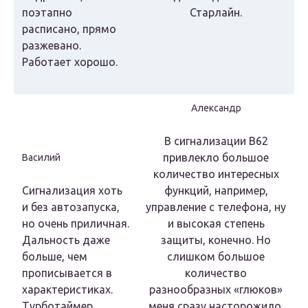
поэтапно
Старлайн.
расписано, прямо
разжевано.
Работает хорошо.
Александр
В сигнализации В62
привлекло большое
Василий
количество интересных
Сигнализация хоть
функций, например,
и без автозапуска,
управление с телефона, ну
но очень приличная.
и высокая степень
Дальность даже
защиты, конечно. Но
больше, чем
слишком большое
прописывается в
количество
характеристиках.
разнообразных «глюков»
Турботаймер
меня сразу насторожило.