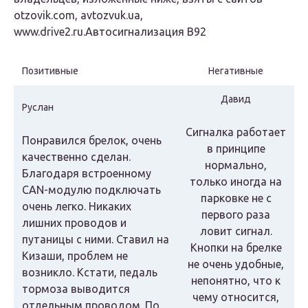
otzovik.com, avtozvuk.ua,
www.drive2.ru.Автосигнализация В92
Позитивные
Негативные
Давид
Руслан
Сигналка работает
Понравился брелок, очень
в принципе
качественно сделан.
нормально,
Благодаря встроенному
только иногда на
CAN-модулю подключать
парковке не с
очень легко. Никаких
первого раза
лишних проводов и
ловит сигнал.
путаницы с ними. Ставил на
Кнопки на брелке
Кизаши, проблем не
не очень удобные,
возникло. Кстати, педаль
непонятно, что к
тормоза выводится
чему относится,
отдельным проводом. По