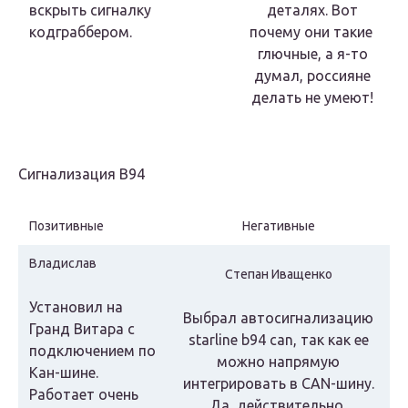
вскрыть сигналку
деталях. Вот
кодграббером.
почему они такие
глючные, а я-то
думал, россияне
делать не умеют!
Сигнализация В94
Позитивные
Негативные
Владислав
Степан Иващенко
Установил на
Выбрал автосигнализацию
Гранд Витара с
starline b94 can, так как ее
подключением по
можно напрямую
Кан-шине.
интегрировать в CAN-шину.
Работает очень
Да, действительно,