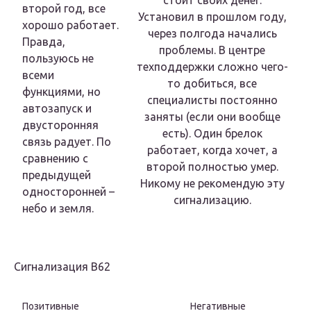
стоит своих денег.
второй год, все
Установил в прошлом году,
хорошо работает.
через полгода начались
Правда,
проблемы. В центре
пользуюсь не
техподдержки сложно чего-
всеми
то добиться, все
функциями, но
специалисты постоянно
автозапуск и
заняты (если они вообще
двусторонняя
есть). Один брелок
связь радует. По
работает, когда хочет, а
сравнению с
второй полностью умер.
предыдущей
Никому не рекомендую эту
односторонней –
сигнализацию.
небо и земля.
Сигнализация В62
Позитивные
Негативные