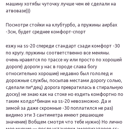
машину хотябы чуточку лучше чем её сделали на
атвовазе)))
Посмотри стойки на клубтурбо, а пружины аирбах
-3см, будет среднее комфорт-спорт
езжу на ss-20 спереди стандарт сзади комфорт -30
по кругу. пружины соответственно все меняны.
очень нравятся по трассе ну или просто по хорошей
дороге) дороги у нас в городе слава богу
относительно хорошие) недавно был гололед и
дорожные службы, посыпав местами дорогу солью,
сделали пи*дец) дорога превратилась в стиральную
доску) не знаю как на стоке но ездить комфортно по
таким колдо*бинам на ss-20 невозможно. Да и
зимой за даже скромные -30 поплатился не раз)
видимо эти 3 сантиметра имеют решающее
значение) Вобщем смотря что тебе нужно) Но лично
мое мнение — после установки амортизаторов ss-