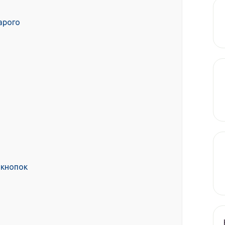
арого
 кнопок