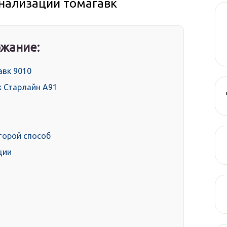
гнализации томагавк
жание:
авк 9010
к Старлайн А91
торой способ
ции