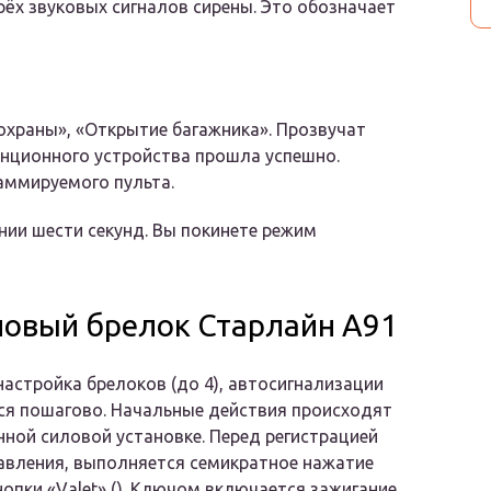
ёх звуковых сигналов сирены. Это обозначает
храны», «Открытие багажника». Прозвучат
анционного устройства прошла успешно.
аммируемого пульта.
нии шести секунд. Вы покинете режим
новый брелок Старлайн А91
настройка брелоков (до 4), автосигнализации
ся пошагово. Начальные действия происходят
нной силовой установке. Перед регистрацией
авления, выполняется семикратное нажатие
нопки «Valet» (). Ключом включается зажигание,