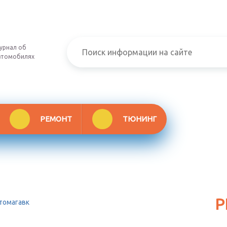
урнал об
втомобилях
РЕМОНТ
ТЮНИНГ
Р
томагавк