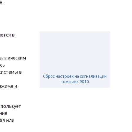
н.
ется в
аллическим
сь
системы в
Сброс настроек на сигнализации
томагавк 9010
ежиме и
спользует
ния
ая или