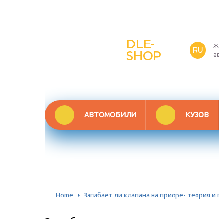
DLE-
Ж
RU
SHOP
а
АВТОМОБИЛИ
КУЗОВ
Home
Загибает ли клапана на приоре- теория 