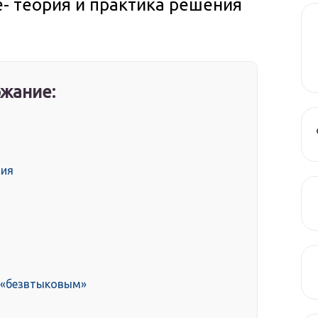
е- теория и практика решения
жание:
чия
 «безвтыковым»