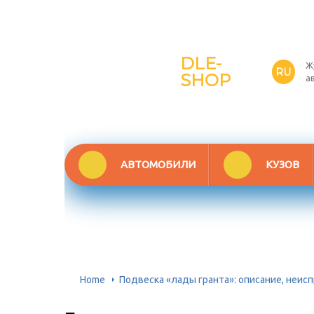
DLE-
Ж
RU
SHOP
а
АВТОМОБИЛИ
КУЗОВ
Home
Подвеска «лады гранта»: описание, неи