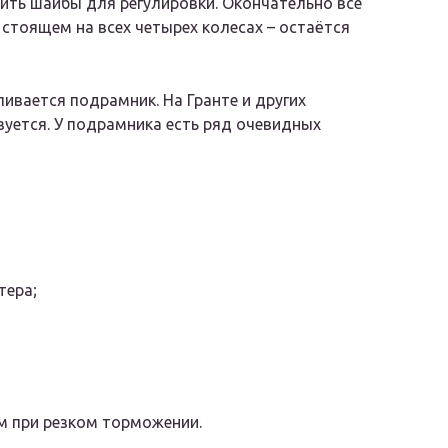
вить шайбы для регулировки. Окончательно все
 стоящем на всех четырех колесах – остаётся
ливается подрамник. На Гранте и других
уется. У подрамника есть ряд очевидных
тера;
м при резком торможении.