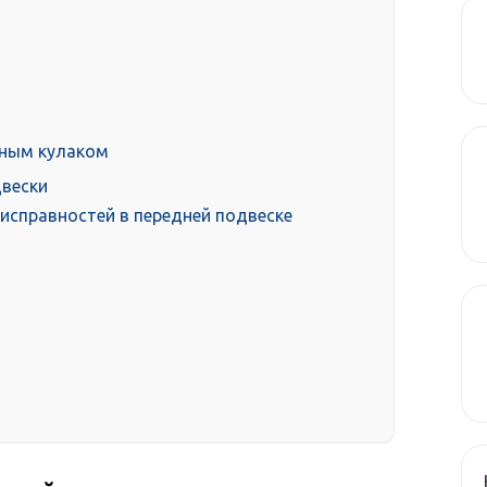
тным кулаком
двески
исправностей в передней подвеске