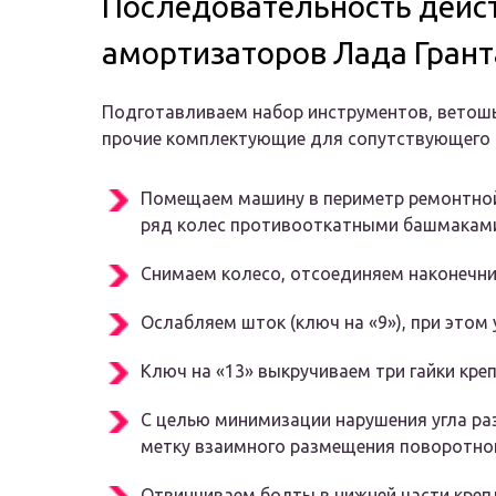
Последовательность дейст
амортизаторов Лада Грант
Подготавливаем набор инструментов, ветошь,
прочие комплектующие для сопутствующего 
Помещаем машину в периметр ремонтной
ряд колес противооткатными башмакам
Снимаем колесо, отсоединяем наконечни
Ослабляем шток (ключ на «9»), при этом
Ключ на «13» выкручиваем три гайки кре
С целью минимизации нарушения угла ра
метку взаимного размещения поворотног
Отвинчиваем болты в нижней части крепл