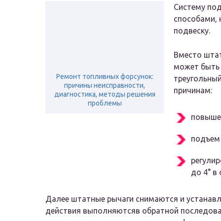
Систему по
способами, 
подвеску.
Вместо шта
может быть 
Ремонт топливных форсунок:
треугольный
причины неисправности,
причинам:
диагностика, методы решения
проблемы
повышен
подъем 
регулир
до 4° в
Далее штатные рычаги снимаются и устанавл
действия выполняютсяв обратной последова