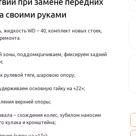
вий при замене передних
а своими руками
 жидкость WD – 40, комплект новых стоек,
ремонта.
 зоны, поддомкрачиваем, фиксируем задний
и;
к рулевой тяги, шаровою опору;
 удерживаем основную гайку на «22»;
пления верхней опоры;
звала – схождения колес, зубилом наносим
о кулака и кронштейна;
ения (ключ на «17»);