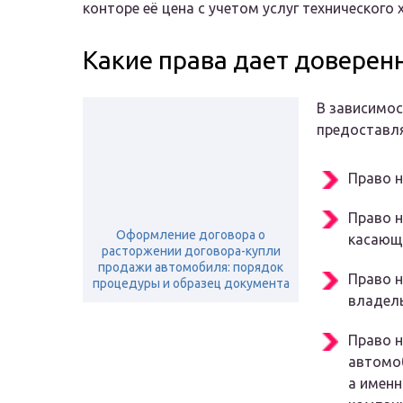
конторе её цена с учетом услуг технического
Какие права дает доверенн
В зависимос
предоставл
Право н
Право н
Оформление договора о
касающ
расторжении договора-купли
продажи автомобиля: порядок
Право н
процедуры и образец документа
владел
Право н
автомоб
а именн