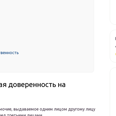
твенность
ая доверенность на
мочие, выдаваемое одним лицом другому лицу
ред третьими лицами.