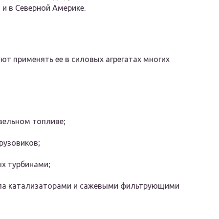
 и в Северной Америке.
т применять ее в силовых агрегатах многих
зельном топливе;
рузовиков;
х турбинами;
опа катализаторами и сажевыми фильтрующими