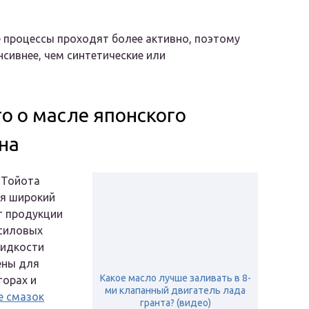
 процессы проходят более активно, поэтому
сивнее, чем синтетические или
о о масле японского
на
 Тойота
ся широкий
т продукции
 силовых
Жидкости
ены для
Какое масло лучше заливать в 8-
торах и
ми клапанный двигатель лада
е смазок
гранта? (видео)