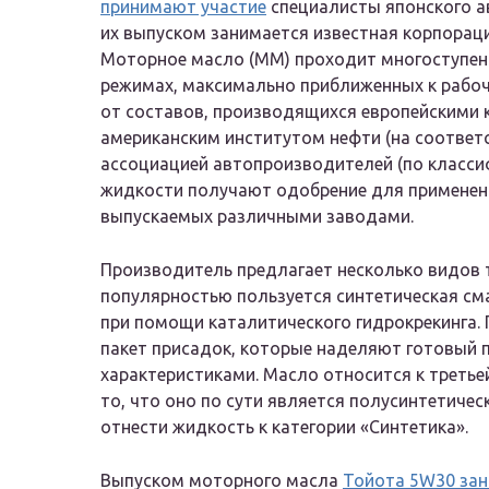
принимают участие
специалисты японского а
их выпуском занимается известная корпораци
Моторное масло (ММ) проходит многоступенч
режимах, максимально приближенных к рабоч
от составов, производящихся европейскими 
американским институтом нефти (на соответс
ассоциацией автопроизводителей (по класси
жидкости получают одобрение для применени
выпускаемых различными заводами.
Производитель предлагает несколько видов 
популярностью пользуется синтетическая сма
при помощи каталитического гидрокрекинга. 
пакет присадок, которые наделяют готовый
характеристиками. Масло относится к третье
то, что оно по сути является полусинтетиче
отнести жидкость к категории «Синтетика».
Выпуском моторного масла
Тойота 5W30 за