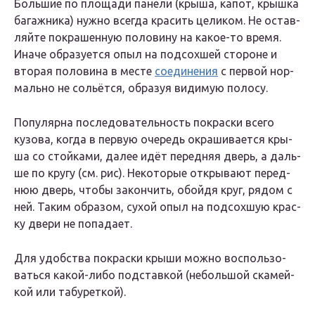
Боль­шие по пло­ща­ди пане­ли (кры­ша, капот, крыш­ка
багаж­ни­ка) нуж­но все­гда кра­сить цели­ком. Не остав­
ляй­те покра­шен­ную поло­ви­ну на какое-то вре­мя.
Ина­че обра­зу­ет­ся опыл на под­сох­шей сто­роне и
вто­рая поло­ви­на в месте
соеди­не­ния
с пер­вой нор­
маль­но не сольёт­ся, обра­зуя види­мую полосу.
Попу­ляр­на после­до­ва­тель­ность покрас­ки все­го
кузо­ва, когда в первую оче­редь окра­ши­ва­ет­ся кры­
ша со стой­ка­ми, далее идёт перед­няя дверь, а даль­
ше по кру­гу (см. рис). Неко­то­рые откры­ва­ют перед­
нюю дверь, что­бы закон­чить, обой­дя круг, рядом с
ней. Таким обра­зом, сухой опыл на под­сох­шую крас­
ку две­ри не попадает.
Для удоб­ства покрас­ки кры­ши мож­но вос­поль­зо­
вать­ся какой-либо под­став­кой (неболь­шой ска­мей­
кой или табуреткой).