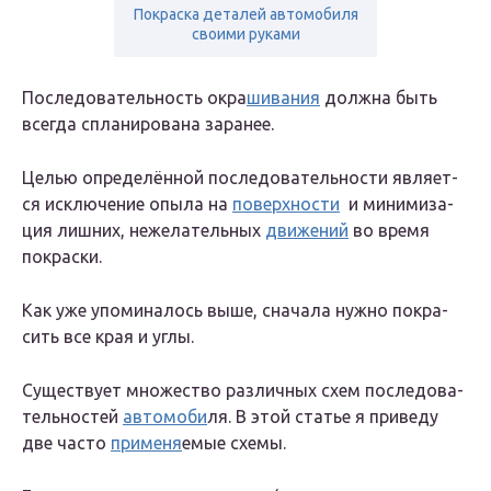
Покраска деталей автомобиля
своими руками
После­до­ва­тель­ность окра­
ши­ва­ния
долж­на быть
все­гда спла­ни­ро­ва­на заранее.
Целью опре­де­лён­ной после­до­ва­тель­но­сти явля­ет­
ся исклю­че­ние опы­ла на
поверх­но­сти
и мини­ми­за­
ция лиш­них, неже­ла­тель­ных
дви­же­ний
во вре­мя
покраски.
Как уже упо­ми­на­лось выше, сна­ча­ла нуж­но покра­
сить все края и углы.
Суще­ству­ет мно­же­ство раз­лич­ных схем после­до­ва­
тель­но­стей
авто­мо­би
­ля. В этой ста­тье я при­ве­ду
две часто
при­ме­ня
­е­мые схемы.