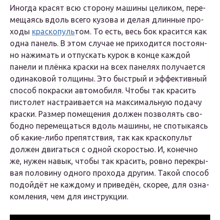
Ино­гда кра­сят всю сто­ро­ну маши­ны цели­ком, пере­
ме­ща­ясь вдоль все­го кузо­ва и делая длин­ные про­
хо­ды
крас­ко­пуль
­том. То есть, весь бок кра­сит­ся как
одна панель. В этом слу­чае не при­хо­дит­ся посто­ян­
но нажи­мать и отпус­кать курок в кон­це каж­дой
пане­ли и плён­ка крас­ки на всех пане­лях полу­ча­ет­ся
оди­на­ко­вой тол­щи­ны. Это быст­рый и эффек­тив­ный
спо­соб покрас­ки авто­мо­би­ля. Что­бы так кра­сить
писто­лет настра­и­ва­ет­ся на мак­си­маль­ную пода­чу
крас­ки. Раз­мер поме­ще­ния дол­жен поз­во­лять сво­
бод­но пере­ме­щать­ся вдоль маши­ны, не спо­ты­ка­ясь
об какие-либо пре­пят­ствия, так как крас­ко­пульт
дол­жен дви­гать­ся с одной ско­ро­стью. И, конеч­но
же, нужен навык, что­бы так кра­сить, ров­но пере­кры­
вая поло­ви­ну одно­го про­хо­да дру­гим. Такой спо­соб
подой­дёт не каж­до­му и при­ве­дён, ско­рее, для озна­
ком­ле­ния, чем для инструкции.