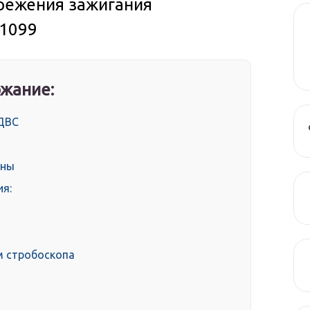
режения зажигания
21099
жание:
 ДВС
ины
ия:
м стробоскопа