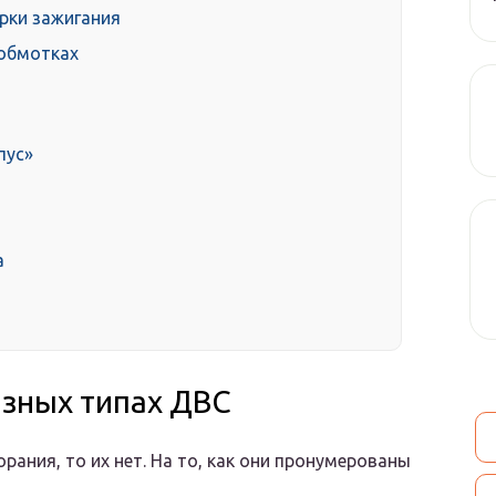
рки зажигания
 обмотках
пус»
а
азных типах ДВС
рания, то их нет. На то, как они пронумерованы