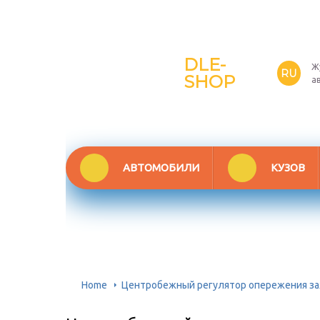
DLE-
Ж
RU
SHOP
а
АВТОМОБИЛИ
КУЗОВ
Home
Центробежный регулятор опережения заж