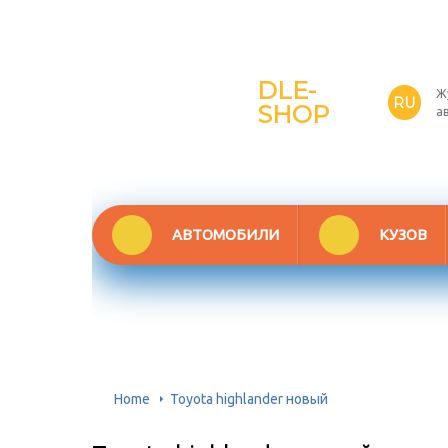
DLE-
Ж
RU
SHOP
а
АВТОМОБИЛИ
КУЗОВ
Home
Toyota highlander новый